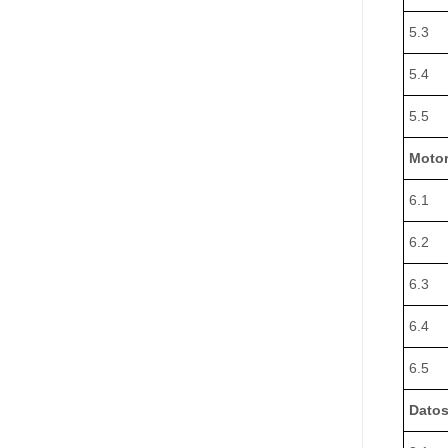
5.3
5.4
5.5
Motor
6.1
6.2
6.3
6.4
6.5
Datos