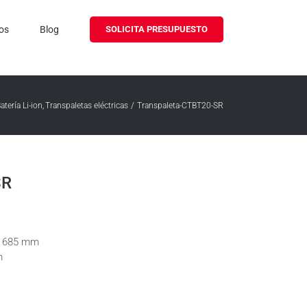
os
Blog
SOLICITA PRESUPUESTO
atería Li-ion
Transpaletas eléctricas
Transpaleta-CTBT20-SR
SR
 / 685 mm
m