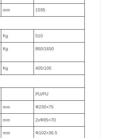
mm
1595
Kg
510
Kg
860/1650
Kg
405/105
PU/PU
mm
Ф230×75
mm
2xФ85×70
mm
Ф102×36.5