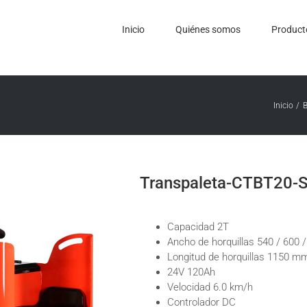
Inicio
Quiénes somos
Product
Inicio
B
Transpaleta-CTBT20-
Capacidad 2T
Ancho de horquillas 540 / 600
Longitud de horquillas 1150 m
24V 120Ah
Velocidad 6.0 km/h
Controlador DC