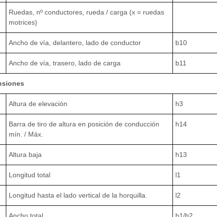
Ruedas, nº conductores, rueda / carga (x = ruedas
motrices)
Ancho de vía, delantero, lado de conductor
b10
Ancho de vía, trasero, lado de carga
b11
nsiones
Altura de elevación
h3
Barra de tiro de altura en posición de conducción
h14
mín. / Máx.
Altura baja
h13
Longitud total
l1
Longitud hasta el lado vertical de la horquilla.
l2
Ancho total
b1/b2