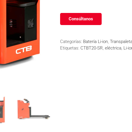
Consúltanos
Categorías:
Batería Li-ion
,
Transpaleta
Etiquetas:
CTBT20-SR
,
eléctrica
,
Li-io