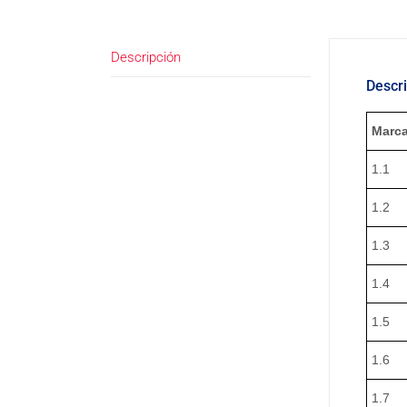
Descripción
Descr
Marca
1.1
1.2
1.3
1.4
1.5
1.6
1.7