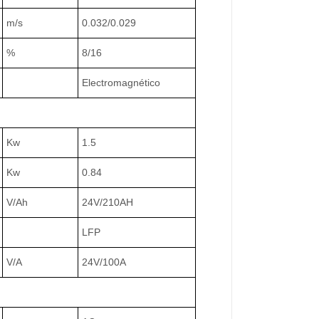
m/s
0.032/0.029
%
8/16
Electromagnético
Kw
1.5
Kw
0.84
V/Ah
24V/210AH
LFP
V/A
24V/100A