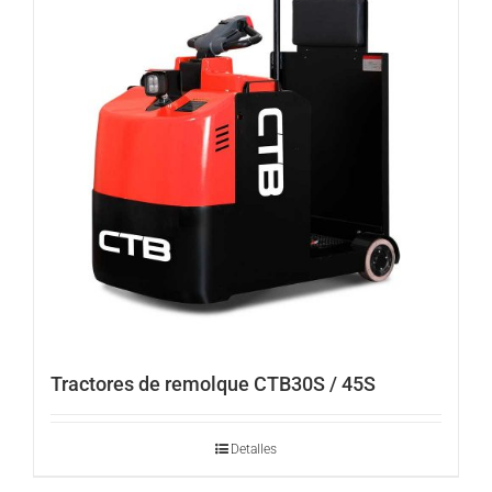
Tractores de remolque CTB30S / 45S
Detalles